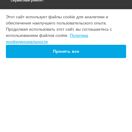
Сервисный ремонт
УСТРОЙСТВА
Этот сайт использует файлы cookie для аналитики и
обеспечения наилучшего пользовательского опыта.
Саундбар
Продолжая использовать этот сайт, вы соглашаетесь с
Акустическая система
использованием файлов cookie.
Политика
Сабвуфер
конфиденциальности
Ресивер
Усилитель
Принять все
Портативная колонка
СТРАНИЦЫ
Цены
Гарантия
Доставка
Контакты
Карта сайта
КОНТАКТЫ
+7 (800) 350-44-53