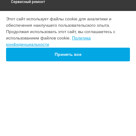
Сервисный ремонт
УСТРОЙСТВА
Этот сайт использует файлы cookie для аналитики и
обеспечения наилучшего пользовательского опыта.
Саундбар
Продолжая использовать этот сайт, вы соглашаетесь с
Акустическая система
использованием файлов cookie.
Политика
Сабвуфер
конфиденциальности
Ресивер
Усилитель
Принять все
Портативная колонка
СТРАНИЦЫ
Цены
Гарантия
Доставка
Контакты
Карта сайта
КОНТАКТЫ
+7 (800) 350-44-53